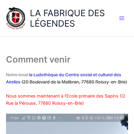
LA FABRIQUE DES
LÉGENDES
Comment venir
Notre local
la Ludothèque du Centre social et culturel des
Airelles
(20 Boulevard de la Malibran, 77680 Roissy-en-Brie)
Nous sommes maintenant à l’Ecole primaire des Sapins ((2
Rue la Pérouse, 77680 Roissy-en-Brie)